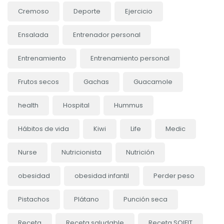
Cremoso
Deporte
Ejercicio
Ensalada
Entrenador personal
Entrenamiento
Entrenamiento personal
Frutos secos
Gachas
Guacamole
health
Hospital
Hummus
Hábitos de vida
Kiwi
Life
Medic
Nurse
Nutricionista
Nutrición
obesidad
obesidad infantil
Perder peso
Pistachos
Plátano
Punción seca
Receta
Receta saludable
Receta SOIFIT