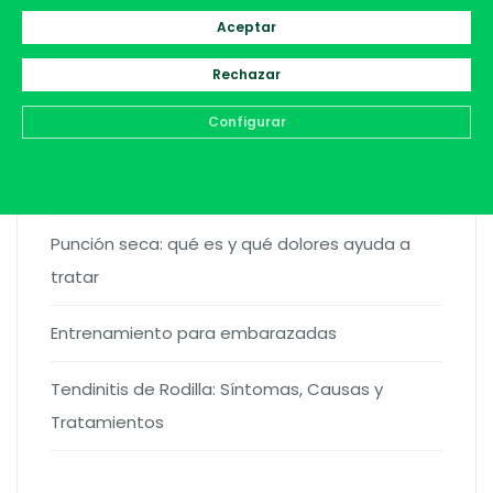
Aceptar
Entradas recientes
Rechazar
Configurar
¿Qué técnicas de fisioterapia existen?
Diferencias entre fisioterapeuta y osteópata
Punción seca: qué es y qué dolores ayuda a
tratar
Entrenamiento para embarazadas
Tendinitis de Rodilla: Síntomas, Causas y
Tratamientos