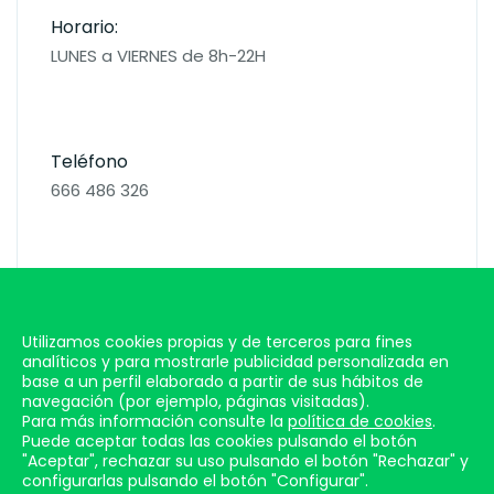
Horario:
LUNES a VIERNES de 8h-22H
Teléfono
666 486 326
E mail
info@soifit.es
Utilizamos cookies propias y de terceros para fines
analíticos y para mostrarle publicidad personalizada en
base a un perfil elaborado a partir de sus hábitos de
navegación (por ejemplo, páginas visitadas).
Para más información consulte la
política de cookies
.
Puede aceptar todas las cookies pulsando el botón
"Aceptar", rechazar su uso pulsando el botón "Rechazar" y
configurarlas pulsando el botón "Configurar".